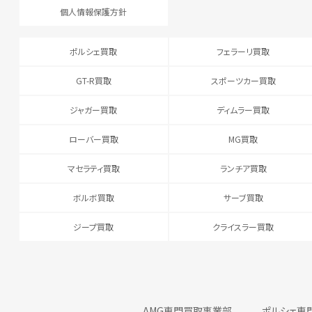
個人情報保護方針
ポルシェ買取
フェラーリ買取
GT-R買取
スポーツカー買取
ジャガー買取
ディムラー買取
ローバー買取
MG買取
マセラティ買取
ランチア買取
ボルボ買取
サーブ買取
ジープ買取
クライスラー買取
AMG専門買取事業部
ポルシェ専