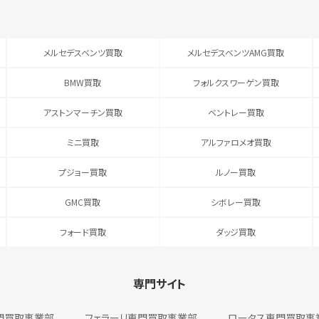
メルセデスベンツ買取
メルセデスベンツAMG買取
BMW買取
フォルクスワーゲン買取
アストンマーチン買取
ベントレー買取
ミニ買取
アルファロメオ買取
プジョー買取
ルノー買取
GMC買取
シボレー買取
フォード買取
ダッジ買取
専門サイト
門買取事業部
フェラーリ専門買取事業部
ロータス専門買取事