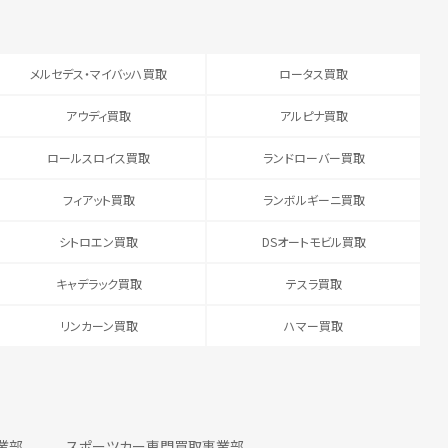
メルセデス・マイバッハ買取
ロータス買取
アウディ買取
アルピナ買取
ロールスロイス買取
ランドローバー買取
フィアット買取
ランボルギーニ買取
シトロエン買取
DSオートモビル買取
キャデラック買取
テスラ買取
リンカーン買取
ハマー買取
業部
スポーツカー専門買取事業部