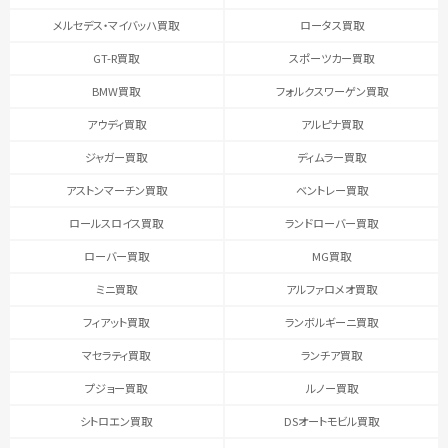
メルセデス・マイバッハ買取
ロータス買取
GT-R買取
スポーツカー買取
BMW買取
フォルクスワーゲン買取
アウディ買取
アルピナ買取
ジャガー買取
ディムラー買取
アストンマーチン買取
ベントレー買取
ロールスロイス買取
ランドローバー買取
ローバー買取
MG買取
ミニ買取
アルファロメオ買取
フィアット買取
ランボルギーニ買取
マセラティ買取
ランチア買取
プジョー買取
ルノー買取
シトロエン買取
DSオートモビル買取