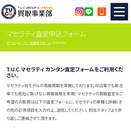
マセラティ査定申込フォーム
TUCのカンタン査定
買取りの流れ
ホーム
メーカー別査定フォーム
マセラティ
査定の注意事項
メーカー別査定フォーム
TUCの買取実績
買取屋さんのスタッフblog
T.U.C.マセラティ カンタン査定フォームをご利用くだ
さい。
マセラティ各モデルの高価買取を実施しております。中古車でも新古
店舗紹介
スタッフ紹介
車でも他社に負けない買取価格を実現！ マセラティの買取査定をご
希望のお客様は以下の査定フォームに、マセラティの車種と詳細・そ
シリアルナンバーの解説
アクセスマップ
の他の必須項目を入力の上、送信してください。 担当スタッフより折
り返しご連絡させて頂きます。