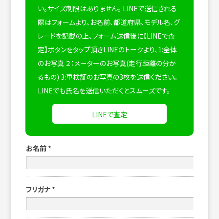
い。サイズ制限はありません。
LINEで送信される
際はフォームより、お名前、都道府県、モデル名、グ
レードを記載の上、フォーム送信後に【LINEで査
定】ボタンをタップ頂きLINEのトークより、1:全体
のお写真 ２：メーターのお写真(走行距離の分か
るもの) 3:車検証のお写真の3枚を送信ください。
LINEでも氏名を送信いただくとスムーズです。
LINEで査定
お名前
*
フリガナ
*