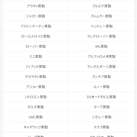
アウディ買取
アルピナ買取
ジャガー買取
ディムラー買取
アストンマーチン買取
ベントレー買取
ロールスロイス買取
ランドローバー買取
ローバー買取
MG買取
ミニ買取
アルファロメオ買取
フィアット買取
ランボルギーニ買取
マセラティ買取
ランチア買取
プジョー買取
ルノー買取
シトロエン買取
DSオートモビル買取
ボルボ買取
サーブ買取
GMC買取
シボレー買取
キャデラック買取
テスラ買取