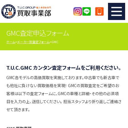
GMC査定申込フォーム
TUCのカンタン査定
買取りの流れ
ホーム
メーカー別査定フォーム
GMC
査定の注意事項
メーカー別査定フォーム
TUCの買取実績
買取屋さんのスタッフblog
T.U.C.GMC カンタン査定フォームをご利用ください。
GMC各モデルの高価買取を実施しております。中古車でも新古車で
店舗紹介
スタッフ紹介
も他社に負けない買取価格を実現！ GMCの買取査定をご希望のお
客様は以下の査定フォームに、GMCの車種と詳細・その他の必須項
シリアルナンバーの解説
アクセスマップ
目を入力の上、送信してください。 担当スタッフより折り返しご連絡さ
せて頂きます。