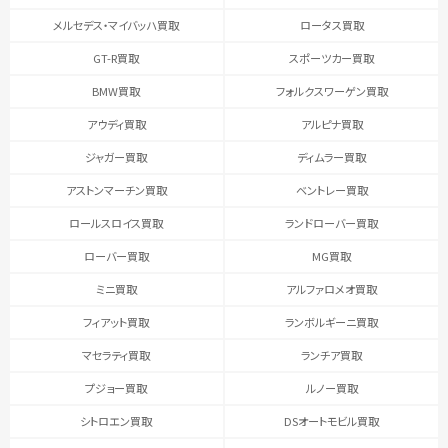
メルセデス・マイバッハ買取
ロータス買取
GT-R買取
スポーツカー買取
BMW買取
フォルクスワーゲン買取
アウディ買取
アルピナ買取
ジャガー買取
ディムラー買取
アストンマーチン買取
ベントレー買取
ロールスロイス買取
ランドローバー買取
ローバー買取
MG買取
ミニ買取
アルファロメオ買取
フィアット買取
ランボルギーニ買取
マセラティ買取
ランチア買取
プジョー買取
ルノー買取
シトロエン買取
DSオートモビル買取