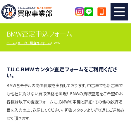
BMW査定申込フォーム
TUCのカンタン査定
買取りの流れ
ホーム
メーカー別査定フォーム
BMW
査定の注意事項
メーカー別査定フォーム
TUCの買取実績
買取屋さんのスタッフblog
T.U.C.BMW カンタン査定フォームをご利用くださ
い。
BMW各モデルの高価買取を実施しております。中古車でも新古車で
店舗紹介
スタッフ紹介
も他社に負けない買取価格を実現！ BMWの買取査定をご希望のお
客様は以下の査定フォームに、BMWの車種と詳細・その他の必須項
シリアルナンバーの解説
アクセスマップ
目を入力の上、送信してください。 担当スタッフより折り返しご連絡さ
せて頂きます。