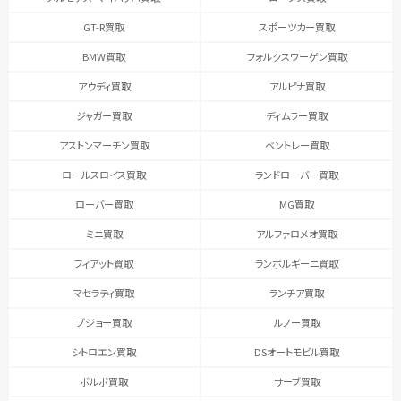
GT-R買取
スポーツカー買取
BMW買取
フォルクスワーゲン買取
アウディ買取
アルピナ買取
ジャガー買取
ディムラー買取
アストンマーチン買取
ベントレー買取
ロールスロイス買取
ランドローバー買取
ローバー買取
MG買取
ミニ買取
アルファロメオ買取
フィアット買取
ランボルギーニ買取
マセラティ買取
ランチア買取
プジョー買取
ルノー買取
シトロエン買取
DSオートモビル買取
ボルボ買取
サーブ買取