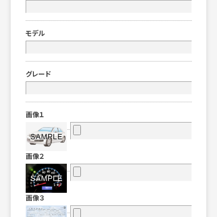
モデル
グレード
画像１
画像２
画像３