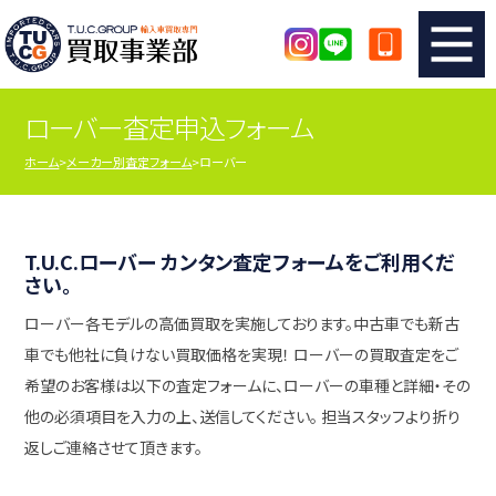
ローバー査定申込フォーム
TUCのカンタン査定
買取りの流れ
ホーム
メーカー別査定フォーム
ローバー
査定の注意事項
メーカー別査定フォーム
TUCの買取実績
買取屋さんのスタッフblog
T.U.C.ローバー カンタン査定フォームをご利用くだ
さい。
ローバー各モデルの高価買取を実施しております。中古車でも新古
店舗紹介
スタッフ紹介
車でも他社に負けない買取価格を実現！ ローバーの買取査定をご
希望のお客様は以下の査定フォームに、ローバーの車種と詳細・その
シリアルナンバーの解説
アクセスマップ
他の必須項目を入力の上、送信してください。 担当スタッフより折り
返しご連絡させて頂きます。