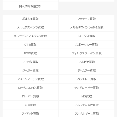
個人情報保護方針
ポルシェ買取
フェラーリ買取
メルセデスベンツ買取
メルセデスベンツAMG買取
メルセデス・マイバッハ買取
ロータス買取
GT-R買取
スポーツカー買取
BMW買取
フォルクスワーゲン買取
アウディ買取
アルピナ買取
ジャガー買取
ディムラー買取
アストンマーチン買取
ベントレー買取
ロールスロイス買取
ランドローバー買取
ローバー買取
MG買取
ミニ買取
アルファロメオ買取
フィアット買取
ランボルギーニ買取