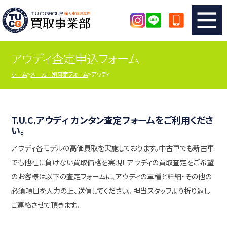
アウディ査定申込フォーム
TUCのカンタン査定
買取りの流れ
ホーム
メーカー別査定フォーム
アウディ
査定の注意事項
メーカー別査定フォーム
TUCの買取実績
買取屋さんのスタッフblog
T.U.C.アウディ カンタン査定フォームをご利用くださ
い。
アウディ各モデルの高価買取を実施しております。中古車でも新古車
店舗紹介
スタッフ紹介
でも他社に負けない買取価格を実現！ アウディの買取査定をご希望
のお客様は以下の査定フォームに、アウディの車種と詳細・その他の
シリアルナンバーの解説
アクセスマップ
必須項目を入力の上、送信してください。 担当スタッフより折り返し
ご連絡させて頂きます。