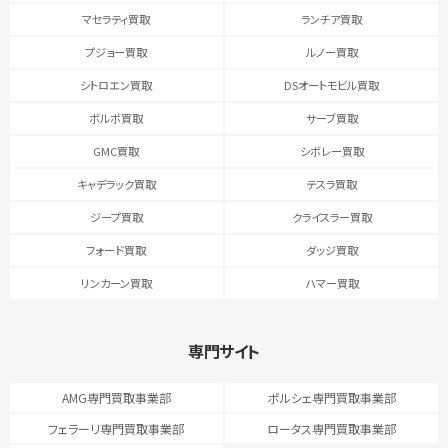
マセラティ買取
ランチア買取
プジョー買取
ルノー買取
シトロエン買取
DSオートモビル買取
ボルボ買取
サーブ買取
GMC買取
シボレー買取
キャデラック買取
テスラ買取
ジープ買取
クライスラー買取
フォード買取
ダッジ買取
リンカーン買取
ハマー買取
専門サイト
AMG専門買取事業部
ポルシェ専門買取事業部
フェラーリ専門買取事業部
ロータス専門買取事業部