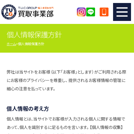
個人情報保護方針
TUCのカンタン査定
買取りの流れ
ホーム
個人情報保護方針
査定の注意事項
メーカー別査定フォーム
TUCの買取実績
買取屋さんのスタッフblog
弊社は当サイトをお客様（以下「お客様」とします）がご利用される際
にお客様のプライバシーを尊重し、 提供されるお客様情報の管理に
店舗紹介
スタッフ紹介
細心の注意を払っています。
シリアルナンバーの解説
アクセスマップ
個人情報の考え方
個人情報とは、当サイトでお客様が入力される個人に関する情報で
あって、個人を識別するに足るものを言います。 【個人情報の収集】