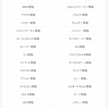
BMW買取
フォルクスワーゲン買取
アウディ買取
アルピナ買取
ジャガー買取
ディムラー買取
アストンマーチン買取
ベントレー買取
ロールスロイス買取
ランドローバー買取
ローバー買取
MG買取
ミニ買取
アルファロメオ買取
フィアット買取
ランボルギーニ買取
マセラティ買取
ランチア買取
プジョー買取
ルノー買取
シトロエン買取
DSオートモビル買取
ボルボ買取
サーブ買取
GMC買取
シボレー買取