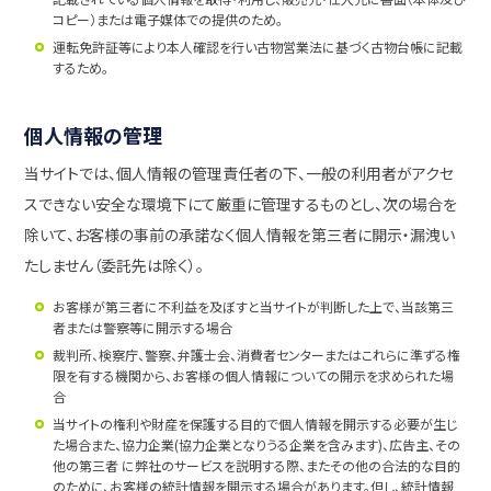
コピー）または電子媒体での提供のため。
運転免許証等により本人確認を行い古物営業法に基づく古物台帳に記載
するため。
個人情報の管理
当サイトでは、個人情報の管理責任者の下、一般の利用者がアクセ
スできない安全な環境下にて厳重に管理するものとし、次の場合を
除いて、お客様の事前の承諾なく個人情報を第三者に開示・漏洩い
たしません（委託先は除く）。
お客様が第三者に不利益を及ぼすと当サイトが判断した上で、当該第三
者または警察等に開示する場合
裁判所、検察庁、警察、弁護士会、消費者センターまたはこれらに準ずる権
限を有する機関から、お客様の個人情報についての開示を求められた場
合
当サイトの権利や財産を保護する目的で個人情報を開示する必要が生じ
た場合また、協力企業(協力企業となりうる企業を含みます)、広告主、その
他の第三者 に弊社のサービスを説明する際、またその他の合法的な目的
のために、お客様の統計情報を開示する場合があります。但し、統計情報