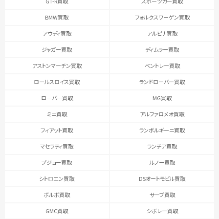
GT-R買取
スポーツカー買取
BMW買取
フォルクスワーゲン買取
アウディ買取
アルピナ買取
ジャガー買取
ディムラー買取
アストンマーチン買取
ベントレー買取
ロールスロイス買取
ランドローバー買取
ローバー買取
MG買取
ミニ買取
アルファロメオ買取
フィアット買取
ランボルギーニ買取
マセラティ買取
ランチア買取
プジョー買取
ルノー買取
シトロエン買取
DSオートモビル買取
ボルボ買取
サーブ買取
GMC買取
シボレー買取