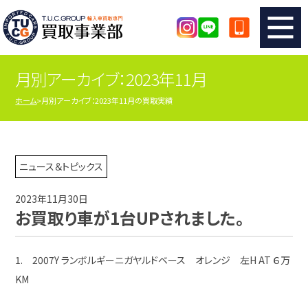
月別アーカイブ：2023年11月
TUCのカンタン査定
買取りの流れ
ホーム
月別アーカイブ：2023年11月の買取実績
査定の注意事項
メーカー別査定フォーム
TUCの買取実績
買取屋さんのスタッフblog
ニュース＆トピックス
2023年11月30日
店舗紹介
スタッフ紹介
お買取り車が1台UPされました。
シリアルナンバーの解説
アクセスマップ
1. 2007Y ランボルギーニガヤルドベース オレンジ 左H AT ６万
KM