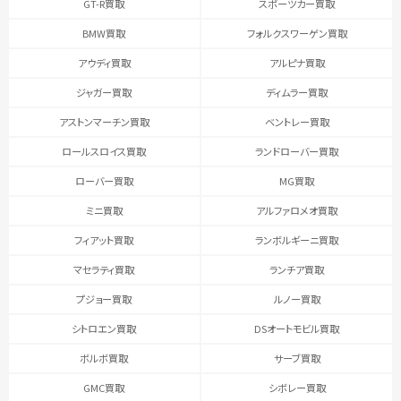
GT-R買取
スポーツカー買取
BMW買取
フォルクスワーゲン買取
アウディ買取
アルピナ買取
ジャガー買取
ディムラー買取
アストンマーチン買取
ベントレー買取
ロールスロイス買取
ランドローバー買取
ローバー買取
MG買取
ミニ買取
アルファロメオ買取
フィアット買取
ランボルギーニ買取
マセラティ買取
ランチア買取
プジョー買取
ルノー買取
シトロエン買取
DSオートモビル買取
ボルボ買取
サーブ買取
GMC買取
シボレー買取