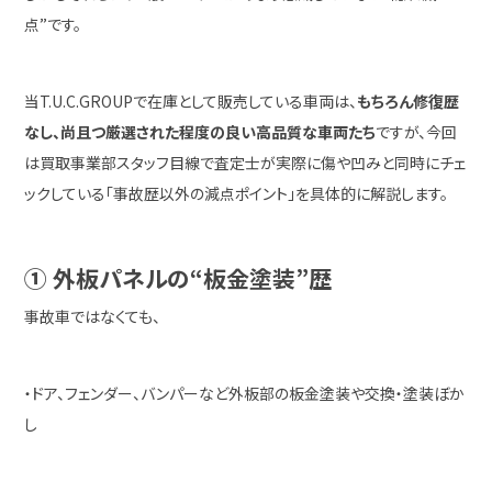
点”です。
当T.U.C.GROUPで在庫として販売している車両は、
もちろん修復歴
なし、尚且つ厳選された程度の良い高品質な車両たち
ですが、今回
は買取事業部スタッフ目線で査定士が実際に傷や凹みと同時にチェ
ックしている「事故歴以外の減点ポイント」を具体的に解説します。
① 外板パネルの“板金塗装”歴
事故車ではなくても、
・ドア、フェンダー、バンパーなど外板部の板金塗装や交換・塗装ぼか
し