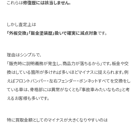
これらは
修復歴には該当しません
。
しかし査定上は
「外板交換」「鈑金塗装歴」扱いで確実に減点対象
です。
理由はシンプルで、
「販売時に説明義務が発生し、商品力が落ちるから」です。板金や交
換はしている箇所が多ければ多いほどマイナスに捉えられます。例
えばフロントバンパー・左右フェンダー・ボンネットすべてを交換をし
ている車は、骨格部には異常がなくとも『事故車みたいなもの』と考
えるお客様も多いです。
特に買取金額としてのマイナスが大きくなりやすいのは