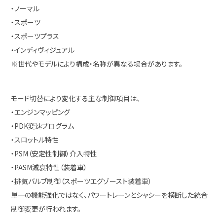
・ノーマル
・スポーツ
・スポーツプラス
・インディヴィジュアル
※世代やモデルにより構成・名称が異なる場合があります。
モード切替により変化する主な制御項目は、
・エンジンマッピング
・PDK変速プログラム
・スロットル特性
・PSM（安定性制御）介入特性
・PASM減衰特性（装着車）
・排気バルブ制御（スポーツエグゾースト装着車）
単一の機能強化ではなく、パワートレーンとシャシーを横断した統合
制御変更が行われます。