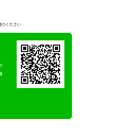
送りください
で
検