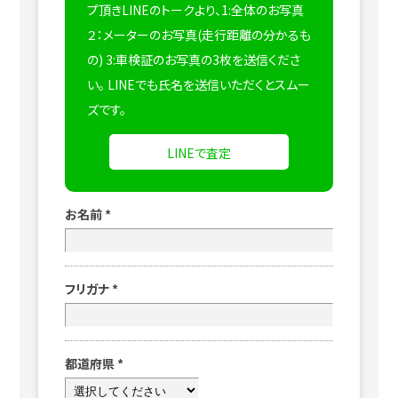
プ頂きLINEのトークより、1:全体のお写真
２：メーターのお写真(走行距離の分かるも
の) 3:車検証のお写真の3枚を送信くださ
い。
LINEでも氏名を送信いただくとスムー
ズです。
LINEで査定
お名前
*
フリガナ
*
都道府県
*