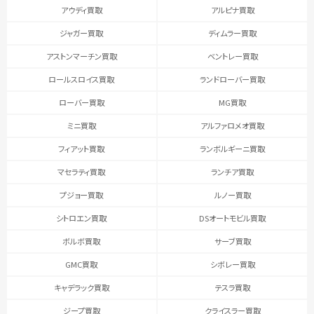
アウディ買取
アルピナ買取
ジャガー買取
ディムラー買取
アストンマーチン買取
ベントレー買取
ロールスロイス買取
ランドローバー買取
ローバー買取
MG買取
ミニ買取
アルファロメオ買取
フィアット買取
ランボルギーニ買取
マセラティ買取
ランチア買取
プジョー買取
ルノー買取
シトロエン買取
DSオートモビル買取
ボルボ買取
サーブ買取
GMC買取
シボレー買取
キャデラック買取
テスラ買取
ジープ買取
クライスラー買取