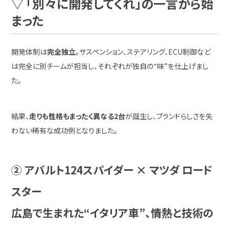
▽ 「別々に開発してくれ」の一言から始
まった
開発体制は
完全独立
。サスペンション、ステアリング、ECU制御など
は完全に別チームが担当し、それぞれが独自の“味”を仕上げまし
た。
結果、
走りも性格もまったく異なる2台
が誕生し、ブランドらしさを失
わない稀有な成功例となりました。
② アバルト124スパイダー × マツダ ロード
スター
広島で生まれた“イタリア車”、情熱と技術の