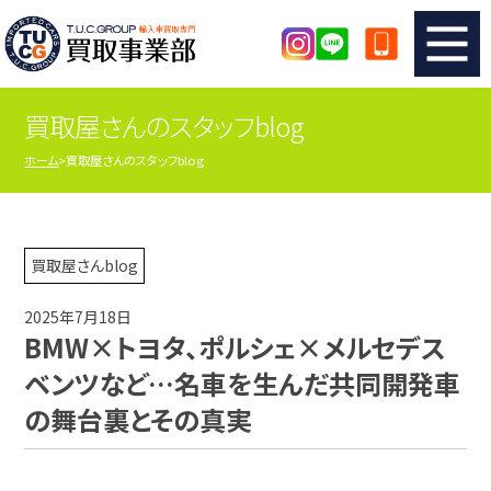
買取屋さんのスタッフblog
TUCのカンタン査定
買取りの流れ
ホーム
買取屋さんのスタッフblog
査定の注意事項
メーカー別査定フォーム
TUCの買取実績
買取屋さんのスタッフblog
買取屋さんblog
2025年7月18日
店舗紹介
スタッフ紹介
BMW×トヨタ、ポルシェ×メルセデス
ベンツなど…名車を生んだ共同開発車
シリアルナンバーの解説
アクセスマップ
の舞台裏とその真実