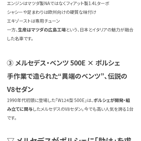
エンジンはマツダ製NAではなくフィアット製1.4Lターボ
シャシーや足まわりは欧州向けの硬質な味付け
エキゾーストは専用チューン
一方、
生産はマツダの広島工場
という、日本とイタリアの魅力が融合
した名車です。
③ メルセデス・ベンツ 500E × ポルシェ
手作業で造られた“異端のベンツ”、伝説の
V8セダン
1990年代初頭に登場した「W124型 500E」は、
ポルシェが開発・組
み立てに関与
したメルセデスのV8セダン。今でも高い人気を誇る1台
です。
▽ メルセデスがポルシェに「助け」を求