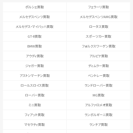
ポルシェ買取
フェラーリ買取
メルセデスベンツ買取
メルセデスベンツAMG買取
メルセデス・マイバッハ買取
ロータス買取
GT-R買取
スポーツカー買取
BMW買取
フォルクスワーゲン買取
アウディ買取
アルピナ買取
ジャガー買取
ディムラー買取
アストンマーチン買取
ベントレー買取
ロールスロイス買取
ランドローバー買取
ローバー買取
MG買取
ミニ買取
アルファロメオ買取
フィアット買取
ランボルギーニ買取
マセラティ買取
ランチア買取