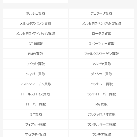
ポルシェ買取
フェラーリ買取
メルセデスベンツ買取
メルセデスベンツAMG買取
メルセデス・マイバッハ買取
ロータス買取
GT-R買取
スポーツカー買取
BMW買取
フォルクスワーゲン買取
アウディ買取
アルピナ買取
ジャガー買取
ディムラー買取
アストンマーチン買取
ベントレー買取
ロールスロイス買取
ランドローバー買取
ローバー買取
MG買取
ミニ買取
アルファロメオ買取
フィアット買取
ランボルギーニ買取
マセラティ買取
ランチア買取