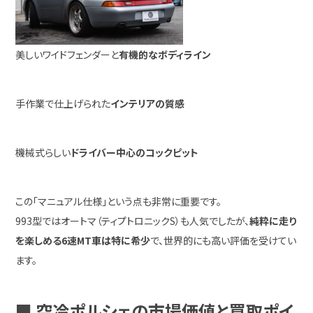
美しいワイドフェンダーと
有機的なボディライン
手作業で仕上げられた
インテリアの質感
機械式らしい
ドライバー中心のコックピット
この「マニュアル仕様」という点も非常に重要です。
993型ではオートマ（ティプトロニックS）も人気でしたが、
純粋に走り
を楽しめる6速MT車は特に希少
で、世界的にも高い評価を受けてい
ます。
■ 空冷ポルシェの市場価値と買取ポイ