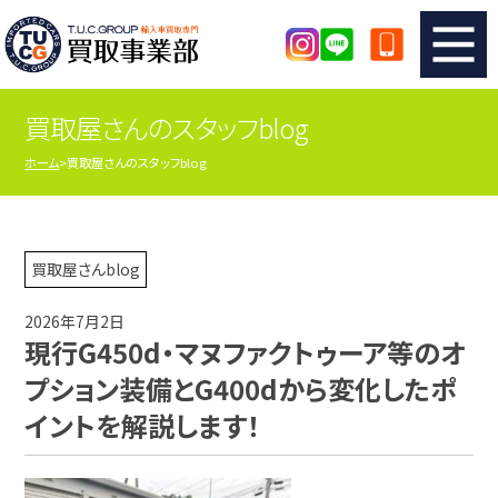
買取屋さんのスタッフblog
TUCのカンタン査定
買取りの流れ
ホーム
買取屋さんのスタッフblog
査定の注意事項
メーカー別査定フォーム
TUCの買取実績
買取屋さんのスタッフblog
買取屋さんblog
2026年7月2日
店舗紹介
スタッフ紹介
現行G450d・マヌファクトゥーア等のオ
プション装備とG400dから変化したポ
シリアルナンバーの解説
アクセスマップ
イントを解説します！