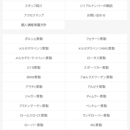
スタッフ紹介
シリアルナンバーの解説
アクセスマップ
お問い合わせ
個人情報保護方針
ポルシェ買取
フェラーリ買取
メルセデスベンツ買取
メルセデスベンツAMG買取
メルセデス・マイバッハ買取
ロータス買取
GT-R買取
スポーツカー買取
BMW買取
フォルクスワーゲン買取
アウディ買取
アルピナ買取
ジャガー買取
ディムラー買取
アストンマーチン買取
ベントレー買取
ロールスロイス買取
ランドローバー買取
ローバー買取
MG買取