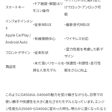
・ドアハンドルに触れるだ
・ドア施錠・解錠はリ
スマートキー
けでロック・アンロック可
モコン操作
能
インフォテインメン
・従来MBUX
・最新世代MBUX
ト
Apple CarPlay /
・有線接続中心
・ワイヤレス対応
Android Auto
・空力性能を考慮した新デ
フロントデザイン
・従来形状
ザイン
・未だ高いリセールを
・快適性・利便性・走行性
商品性
誇る人気モデル
能をさらに向上
このようにG450dは、G400dの魅力を受け継ぎながらも、日常での
使い勝手や快適性を大きく進化させたモデルとなっています。エンジ
ン性能もG350dからG400dに変わった時も、明らかに良くなったなと