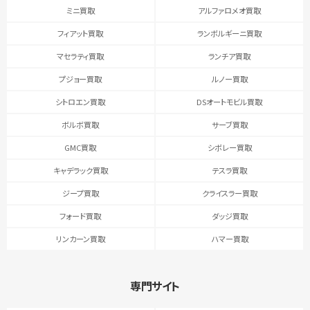
ミニ買取
アルファロメオ買取
フィアット買取
ランボルギーニ買取
マセラティ買取
ランチア買取
プジョー買取
ルノー買取
シトロエン買取
DSオートモビル買取
ボルボ買取
サーブ買取
GMC買取
シボレー買取
キャデラック買取
テスラ買取
ジープ買取
クライスラー買取
フォード買取
ダッジ買取
リンカーン買取
ハマー買取
専門サイト