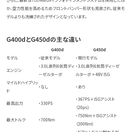
さらに、最新世代のMBUXインフォテインメントシステムを採用したほ
か、空力性能を高めるためフロントバンパー形状も見直され、従来モ
デルよりも洗練されたデザインとなっています。
G400dとG450dの主な違い
G400d
G450d
モデル
・従来モデル
・現行モデル
・3.0L直列6気筒ディ
・3.0L直列6気筒ディーゼ
エンジン
ーゼルターボ
ルターボ＋48V ISG
マイルドハイブリッ
・なし
・あり
ド
・367PS＋ISGアシスト
最高出力
・330PS
（20ps)
・750Nm＋ISGアシスト
最大トルク
・700Nm
（200Nm）