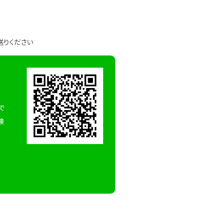
送りください
で
検