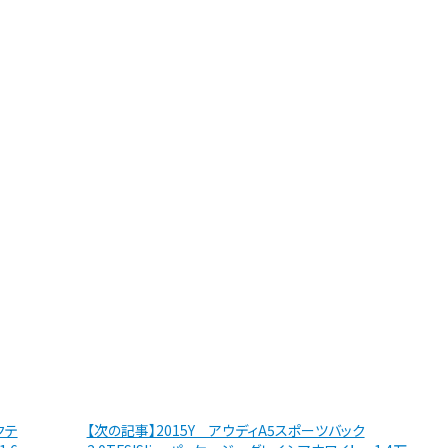
クテ
【次の記事】2015Y アウディA5スポーツバック