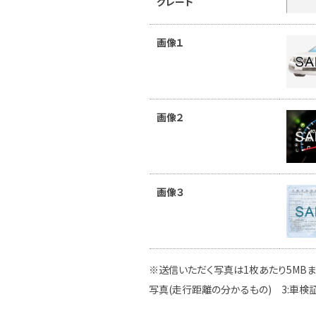
グレード
画像１
画像２
画像３
※送信いただく写真は1枚あたり5MBま
写真(走行距離の分かるもの) 3:車検