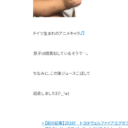
ドイツ生まれのアニメキャラ
息子は顔真似しているそうで…。
ちなみに、この後ジュースこぼして
逃走しましたΣ(-᷅_-᷄๑)
< 【前の記事】2016Y トヨタヴェルファイアエグゼ