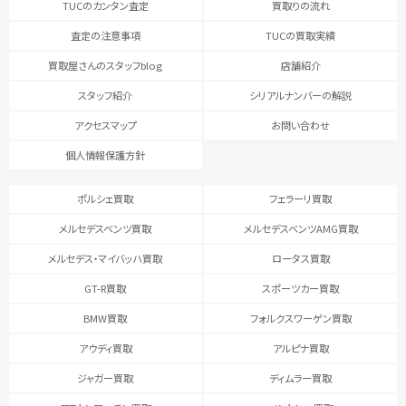
TUCのカンタン査定
買取りの流れ
査定の注意事項
TUCの買取実績
買取屋さんのスタッフblog
店舗紹介
スタッフ紹介
シリアルナンバーの解説
アクセスマップ
お問い合わせ
個人情報保護方針
ポルシェ買取
フェラーリ買取
メルセデスベンツ買取
メルセデスベンツAMG買取
メルセデス・マイバッハ買取
ロータス買取
GT-R買取
スポーツカー買取
BMW買取
フォルクスワーゲン買取
アウディ買取
アルピナ買取
ジャガー買取
ディムラー買取