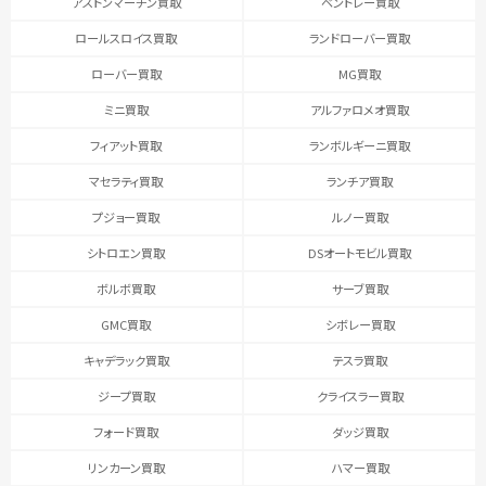
アストンマーチン買取
ベントレー買取
ロールスロイス買取
ランドローバー買取
ローバー買取
MG買取
ミニ買取
アルファロメオ買取
フィアット買取
ランボルギーニ買取
マセラティ買取
ランチア買取
プジョー買取
ルノー買取
シトロエン買取
DSオートモビル買取
ボルボ買取
サーブ買取
GMC買取
シボレー買取
キャデラック買取
テスラ買取
ジープ買取
クライスラー買取
フォード買取
ダッジ買取
リンカーン買取
ハマー買取