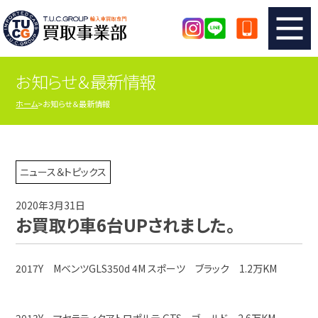
お知らせ＆最新情報
TUCのカンタン査定
買取りの流れ
ホーム
お知らせ＆最新情報
査定の注意事項
メーカー別査定フォーム
TUCの買取実績
買取屋さんのスタッフblog
ニュース＆トピックス
2020年3月31日
店舗紹介
スタッフ紹介
お買取り車6台UPされました。
シリアルナンバーの解説
アクセスマップ
2017Y MベンツGLS350d 4M スポーツ ブラック 1.2万KM