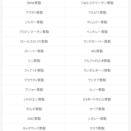
BMW買取
フォルクスワーゲン買取
アウディ買取
アルピナ買取
ジャガー買取
ディムラー買取
アストンマーチン買取
ベントレー買取
ロールスロイス買取
ランドローバー買取
ローバー買取
MG買取
ミニ買取
アルファロメオ買取
フィアット買取
ランボルギーニ買取
マセラティ買取
ランチア買取
プジョー買取
ルノー買取
シトロエン買取
DSオートモビル買取
ボルボ買取
サーブ買取
GMC買取
シボレー買取
キャデラック買取
テスラ買取