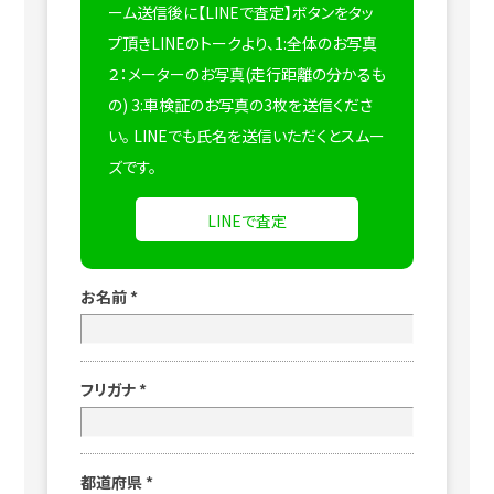
ーム送信後に【LINEで査定】ボタンをタッ
プ頂きLINEのトークより、1:全体のお写真
２：メーターのお写真(走行距離の分かるも
の) 3:車検証のお写真の3枚を送信くださ
い。
LINEでも氏名を送信いただくとスムー
ズです。
LINEで査定
お名前
*
フリガナ
*
都道府県
*