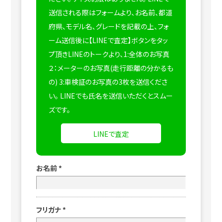
送信される際はフォームより、お名前、都道
府県、モデル名、グレードを記載の上、フォ
ーム送信後に【LINEで査定】ボタンをタッ
プ頂きLINEのトークより、1:全体のお写真
２：メーターのお写真(走行距離の分かるも
の) 3:車検証のお写真の3枚を送信くださ
い。
LINEでも氏名を送信いただくとスムー
ズです。
LINEで査定
お名前
*
フリガナ
*