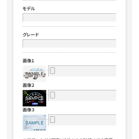
モデル
グレード
画像１
画像２
画像３