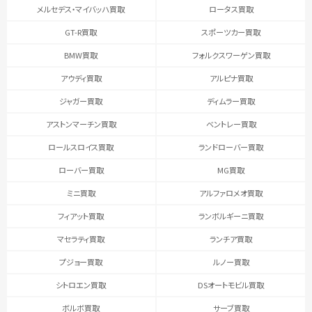
メルセデス・マイバッハ買取
ロータス買取
GT-R買取
スポーツカー買取
BMW買取
フォルクスワーゲン買取
アウディ買取
アルピナ買取
ジャガー買取
ディムラー買取
アストンマーチン買取
ベントレー買取
ロールスロイス買取
ランドローバー買取
ローバー買取
MG買取
ミニ買取
アルファロメオ買取
フィアット買取
ランボルギーニ買取
マセラティ買取
ランチア買取
プジョー買取
ルノー買取
シトロエン買取
DSオートモビル買取
ボルボ買取
サーブ買取