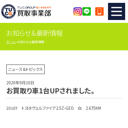
お知らせ＆最新情報
TUCのカンタン査定
買取りの流れ
ホーム
お知らせ＆最新情報
査定の注意事項
メーカー別査定フォーム
TUCの買取実績
買取屋さんのスタッフblog
ニュース＆トピックス
2020年9月10日
店舗紹介
スタッフ紹介
お買取り車1台UPされました。
シリアルナンバーの解説
アクセスマップ
2016Y トヨタヴェルファイア2.5Z-GED 白 2.6万KM