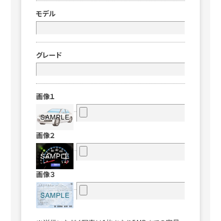
モデル
グレード
画像１
画像２
画像３