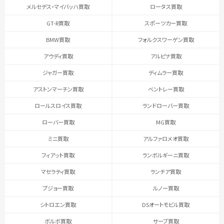
メルセデス・マイバッハ買取
ロータス買取
GT-R買取
スポーツカー買取
BMW買取
フォルクスワーゲン買取
アウディ買取
アルピナ買取
ジャガー買取
ディムラー買取
アストンマーチン買取
ベントレー買取
ロールスロイス買取
ランドローバー買取
ローバー買取
MG買取
ミニ買取
アルファロメオ買取
フィアット買取
ランボルギーニ買取
マセラティ買取
ランチア買取
プジョー買取
ルノー買取
シトロエン買取
DSオートモビル買取
ボルボ買取
サーブ買取