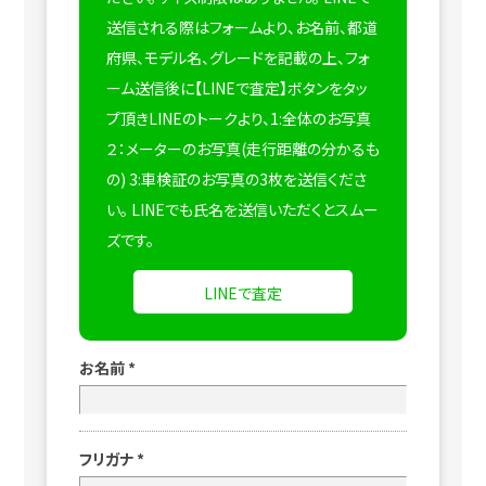
送信される際はフォームより、お名前、都道
府県、モデル名、グレードを記載の上、フォ
ーム送信後に【LINEで査定】ボタンをタッ
プ頂きLINEのトークより、1:全体のお写真
２：メーターのお写真(走行距離の分かるも
の) 3:車検証のお写真の3枚を送信くださ
い。
LINEでも氏名を送信いただくとスムー
ズです。
LINEで査定
お名前
*
フリガナ
*