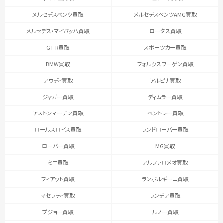
メルセデスベンツ買取
メルセデスベンツAMG買取
メルセデス・マイバッハ買取
ロータス買取
GT-R買取
スポーツカー買取
BMW買取
フォルクスワーゲン買取
アウディ買取
アルピナ買取
ジャガー買取
ディムラー買取
アストンマーチン買取
ベントレー買取
ロールスロイス買取
ランドローバー買取
ローバー買取
MG買取
ミニ買取
アルファロメオ買取
フィアット買取
ランボルギーニ買取
マセラティ買取
ランチア買取
プジョー買取
ルノー買取