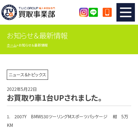
お知らせ＆最新情報
TUCのカンタン査定
買取りの流れ
ホーム
お知らせ＆最新情報
査定の注意事項
メーカー別査定フォーム
TUCの買取実績
買取屋さんのスタッフblog
ニュース＆トピックス
2022年5月22日
店舗紹介
スタッフ紹介
お買取り車1台UPされました。
シリアルナンバーの解説
アクセスマップ
1. 2007Y BMW530ツーリングMスポーツパッケージ 紺 5万
KM