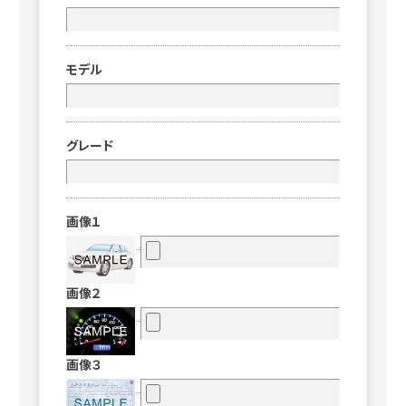
モデル
グレード
画像１
画像２
画像３