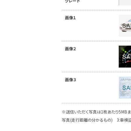
グレード
画像１
画像２
画像３
※送信いただく写真は1枚あたり5MBま
写真(走行距離の分かるもの) 3:車検