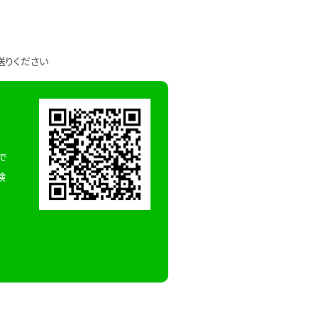
送りください
で
検