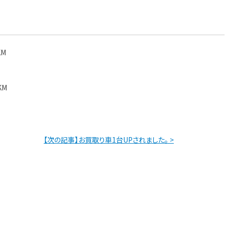
KM
KM
【次の記事】お買取り車1台UPされました。 >