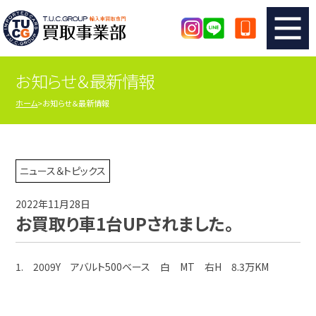
お知らせ＆最新情報
TUCのカンタン査定
買取りの流れ
ホーム
お知らせ＆最新情報
査定の注意事項
メーカー別査定フォーム
TUCの買取実績
買取屋さんのスタッフblog
ニュース＆トピックス
2022年11月28日
店舗紹介
スタッフ紹介
お買取り車1台UPされました。
シリアルナンバーの解説
アクセスマップ
1. 2009Y アバルト500ベース 白 MT 右H 8.3万KM