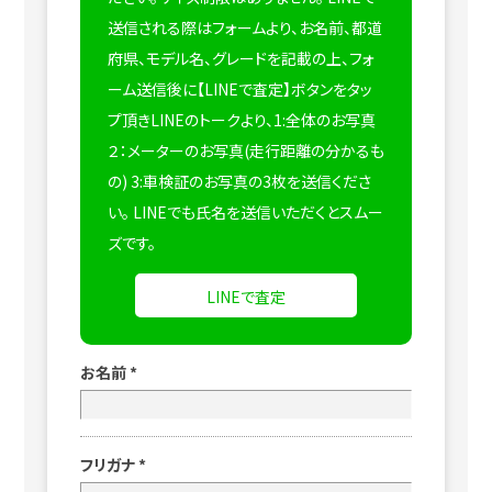
送信される際はフォームより、お名前、都道
府県、モデル名、グレードを記載の上、フォ
ーム送信後に【LINEで査定】ボタンをタッ
プ頂きLINEのトークより、1:全体のお写真
２：メーターのお写真(走行距離の分かるも
の) 3:車検証のお写真の3枚を送信くださ
い。
LINEでも氏名を送信いただくとスムー
ズです。
LINEで査定
お名前
*
フリガナ
*