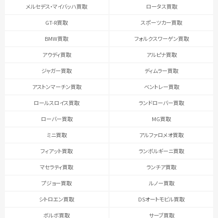
メルセデス・マイバッハ買取
ロータス買取
GT-R買取
スポーツカー買取
BMW買取
フォルクスワーゲン買取
アウディ買取
アルピナ買取
ジャガー買取
ディムラー買取
アストンマーチン買取
ベントレー買取
ロールスロイス買取
ランドローバー買取
ローバー買取
MG買取
ミニ買取
アルファロメオ買取
フィアット買取
ランボルギーニ買取
マセラティ買取
ランチア買取
プジョー買取
ルノー買取
シトロエン買取
DSオートモビル買取
ボルボ買取
サーブ買取