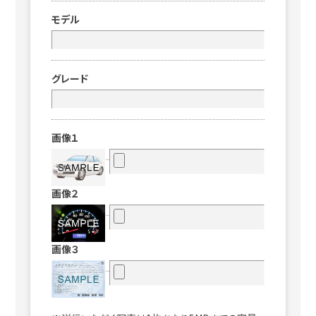
モデル
グレード
画像１
画像２
画像３