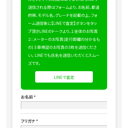
送信される際はフォームより、お名前、都道
府県、モデル名、グレードを記載の上、フォ
ーム送信後に【LINEで査定】ボタンをタッ
プ頂きLINEのトークより、1:全体のお写真
２：メーターのお写真(走行距離の分かるも
の) 3:車検証のお写真の3枚を送信くださ
い。
LINEでも氏名を送信いただくとスムー
ズです。
LINEで査定
お名前
*
フリガナ
*