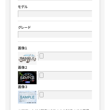
モデル
グレード
画像１
画像２
画像３