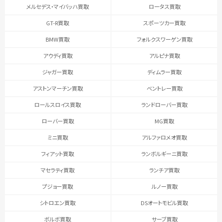
メルセデス・マイバッハ買取
ロータス買取
GT-R買取
スポーツカー買取
BMW買取
フォルクスワーゲン買取
アウディ買取
アルピナ買取
ジャガー買取
ディムラー買取
アストンマーチン買取
ベントレー買取
ロールスロイス買取
ランドローバー買取
ローバー買取
MG買取
ミニ買取
アルファロメオ買取
フィアット買取
ランボルギーニ買取
マセラティ買取
ランチア買取
プジョー買取
ルノー買取
シトロエン買取
DSオートモビル買取
ボルボ買取
サーブ買取