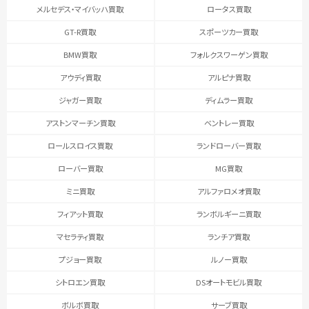
メルセデス・マイバッハ買取
ロータス買取
GT-R買取
スポーツカー買取
BMW買取
フォルクスワーゲン買取
アウディ買取
アルピナ買取
ジャガー買取
ディムラー買取
アストンマーチン買取
ベントレー買取
ロールスロイス買取
ランドローバー買取
ローバー買取
MG買取
ミニ買取
アルファロメオ買取
フィアット買取
ランボルギーニ買取
マセラティ買取
ランチア買取
プジョー買取
ルノー買取
シトロエン買取
DSオートモビル買取
ボルボ買取
サーブ買取