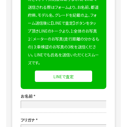
送信される際はフォームより、お名前、都道
府県、モデル名、グレードを記載の上、フォ
ーム送信後に【LINEで査定】ボタンをタッ
プ頂きLINEのトークより、1:全体のお写真
２：メーターのお写真(走行距離の分かるも
の) 3:車検証のお写真の3枚を送信くださ
い。
LINEでも氏名を送信いただくとスムー
ズです。
LINEで査定
お名前
*
フリガナ
*