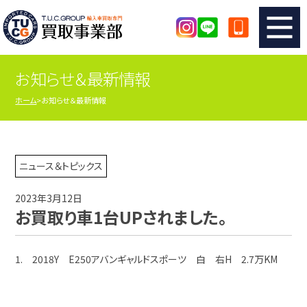
お知らせ＆最新情報
TUCのカンタン査定
買取りの流れ
ホーム
お知らせ＆最新情報
査定の注意事項
メーカー別査定フォーム
TUCの買取実績
買取屋さんのスタッフblog
ニュース＆トピックス
2023年3月12日
店舗紹介
スタッフ紹介
お買取り車1台UPされました。
シリアルナンバーの解説
アクセスマップ
1. 2018Y E250アバンギャルドスポーツ 白 右H 2.7万KM