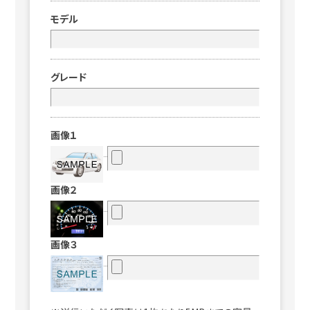
モデル
グレード
画像１
画像２
画像３