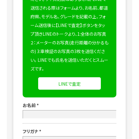
送信される際はフォームより、お名前、都道
府県、モデル名、グレードを記載の上、フォ
ーム送信後に【LINEで査定】ボタンをタッ
プ頂きLINEのトークより、1:全体のお写真
２：メーターのお写真(走行距離の分かるも
の) 3:車検証のお写真の3枚を送信くださ
い。
LINEでも氏名を送信いただくとスムー
ズです。
LINEで査定
お名前
*
フリガナ
*