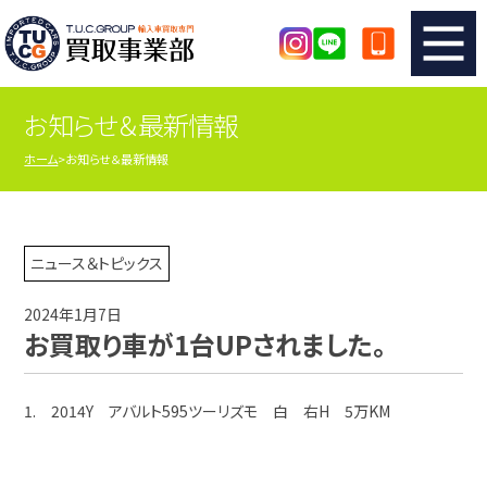
お知らせ＆最新情報
TUCのカンタン査定
買取りの流れ
ホーム
お知らせ＆最新情報
査定の注意事項
メーカー別査定フォーム
TUCの買取実績
買取屋さんのスタッフblog
ニュース＆トピックス
2024年1月7日
店舗紹介
スタッフ紹介
お買取り車が1台UPされました。
シリアルナンバーの解説
アクセスマップ
1. 2014Y アバルト595ツーリズモ 白 右H 5万KM