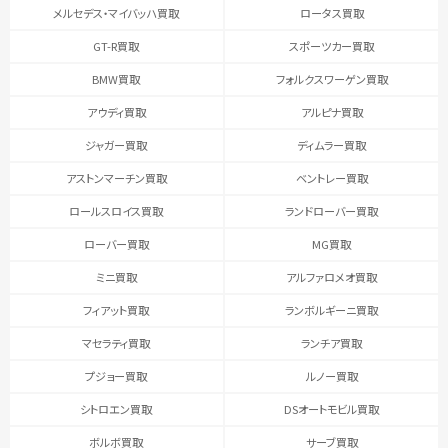
メルセデス・マイバッハ買取
ロータス買取
GT-R買取
スポーツカー買取
BMW買取
フォルクスワーゲン買取
アウディ買取
アルピナ買取
ジャガー買取
ディムラー買取
アストンマーチン買取
ベントレー買取
ロールスロイス買取
ランドローバー買取
ローバー買取
MG買取
ミニ買取
アルファロメオ買取
フィアット買取
ランボルギーニ買取
マセラティ買取
ランチア買取
プジョー買取
ルノー買取
シトロエン買取
DSオートモビル買取
ボルボ買取
サーブ買取