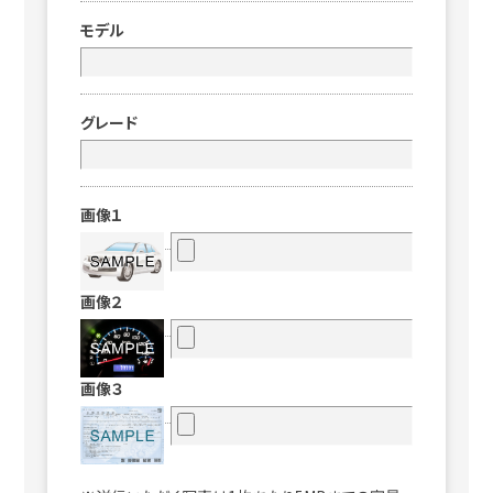
モデル
グレード
画像１
画像２
画像３