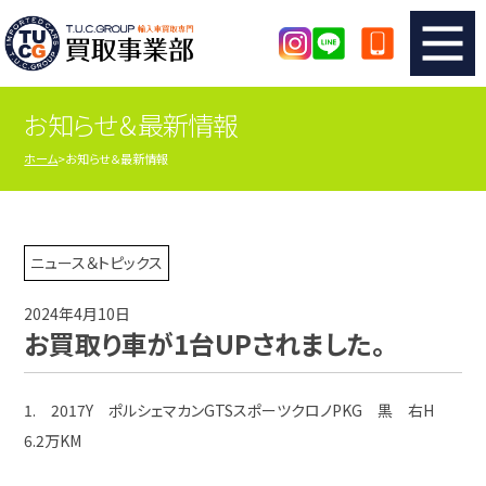
お知らせ＆最新情報
TUCのカンタン査定
買取りの流れ
ホーム
お知らせ＆最新情報
査定の注意事項
メーカー別査定フォーム
TUCの買取実績
買取屋さんのスタッフblog
ニュース＆トピックス
2024年4月10日
店舗紹介
スタッフ紹介
お買取り車が1台UPされました。
シリアルナンバーの解説
アクセスマップ
1. 2017Y ポルシェマカンGTSスポーツクロノPKG 黒 右H
6.2万KM