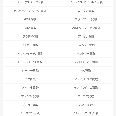
メルセデスベンツ買取
メルセデスベンツAMG買取
メルセデス・マイバッハ買取
ロータス買取
GT-R買取
スポーツカー買取
BMW買取
フォルクスワーゲン買取
アウディ買取
アルピナ買取
ジャガー買取
ディムラー買取
アストンマーチン買取
ベントレー買取
ロールスロイス買取
ランドローバー買取
ローバー買取
MG買取
ミニ買取
アルファロメオ買取
フィアット買取
ランボルギーニ買取
マセラティ買取
ランチア買取
プジョー買取
ルノー買取
シトロエン買取
DSオートモビル買取