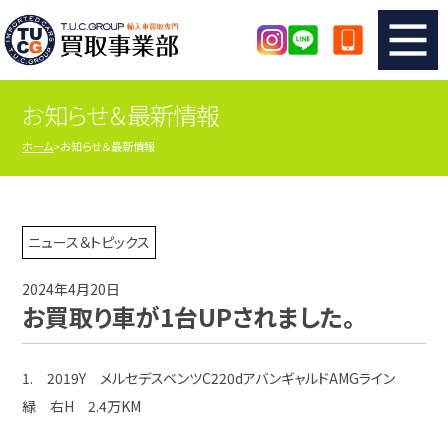
お知らせ＆最新情報
TUCのカンタン査定
買取りの流れ
ホーム
お知らせ＆最新情報
査定の注意事項
メーカー別査定フォーム
TUCの買取実績
買取屋さんのスタッフblog
ニュース＆トピックス
2024年4月20日
店舗紹介
スタッフ紹介
お買取り車が1台UPされました。
シリアルナンバーの解説
アクセスマップ
1. 2019Y メルセデスベンツC220dアバンギャルドAMGライン
緑 右H 2.4万KM