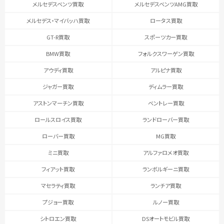
メルセデスベンツ買取
メルセデスベンツAMG買取
メルセデス・マイバッハ買取
ロータス買取
GT-R買取
スポーツカー買取
BMW買取
フォルクスワーゲン買取
アウディ買取
アルピナ買取
ジャガー買取
ディムラー買取
アストンマーチン買取
ベントレー買取
ロールスロイス買取
ランドローバー買取
ローバー買取
MG買取
ミニ買取
アルファロメオ買取
フィアット買取
ランボルギーニ買取
マセラティ買取
ランチア買取
プジョー買取
ルノー買取
シトロエン買取
DSオートモビル買取