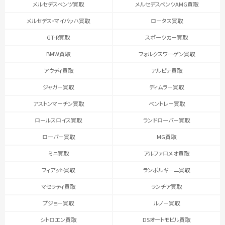
メルセデスベンツ買取
メルセデスベンツAMG買取
メルセデス・マイバッハ買取
ロータス買取
GT-R買取
スポーツカー買取
BMW買取
フォルクスワーゲン買取
アウディ買取
アルピナ買取
ジャガー買取
ディムラー買取
アストンマーチン買取
ベントレー買取
ロールスロイス買取
ランドローバー買取
ローバー買取
MG買取
ミニ買取
アルファロメオ買取
フィアット買取
ランボルギーニ買取
マセラティ買取
ランチア買取
プジョー買取
ルノー買取
シトロエン買取
DSオートモビル買取