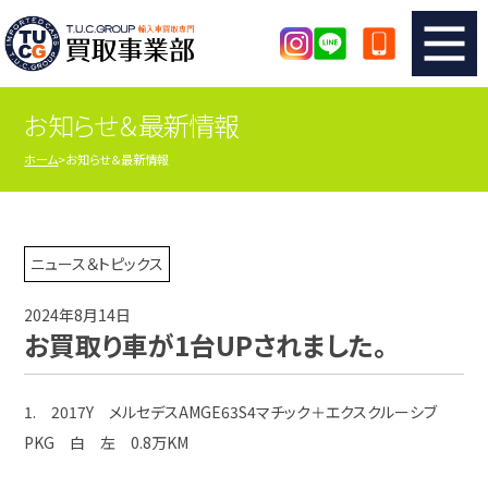
お知らせ＆最新情報
TUCのカンタン査定
買取りの流れ
ホーム
お知らせ＆最新情報
査定の注意事項
メーカー別査定フォーム
TUCの買取実績
買取屋さんのスタッフblog
ニュース＆トピックス
2024年8月14日
店舗紹介
スタッフ紹介
お買取り車が1台UPされました。
シリアルナンバーの解説
アクセスマップ
1. 2017Y メルセデスAMGE63S4マチック＋エクスクルーシブ
PKG 白 左 0.8万KM