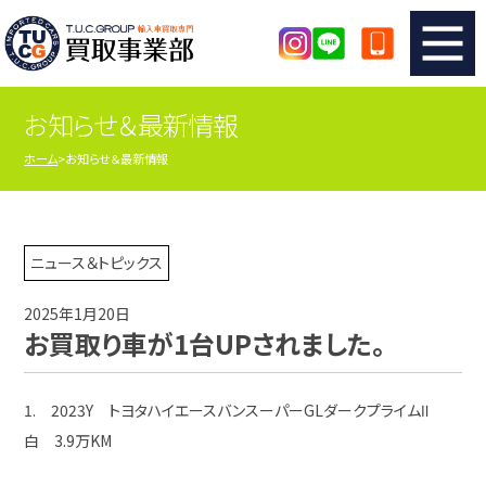
お知らせ＆最新情報
TUCのカンタン査定
買取りの流れ
ホーム
お知らせ＆最新情報
査定の注意事項
メーカー別査定フォーム
TUCの買取実績
買取屋さんのスタッフblog
ニュース＆トピックス
2025年1月20日
店舗紹介
スタッフ紹介
お買取り車が1台UPされました。
シリアルナンバーの解説
アクセスマップ
1. 2023Y トヨタハイエースバンスーパーGLダークプライムⅡ
白 3.9万KM