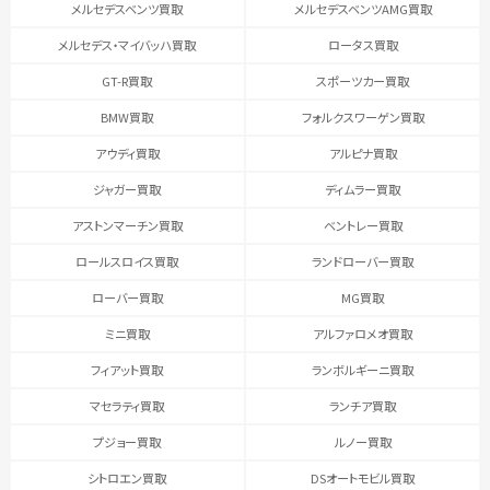
メルセデスベンツ買取
メルセデスベンツAMG買取
メルセデス・マイバッハ買取
ロータス買取
GT-R買取
スポーツカー買取
BMW買取
フォルクスワーゲン買取
アウディ買取
アルピナ買取
ジャガー買取
ディムラー買取
アストンマーチン買取
ベントレー買取
ロールスロイス買取
ランドローバー買取
ローバー買取
MG買取
ミニ買取
アルファロメオ買取
フィアット買取
ランボルギーニ買取
マセラティ買取
ランチア買取
プジョー買取
ルノー買取
シトロエン買取
DSオートモビル買取