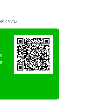
送りください
で
検