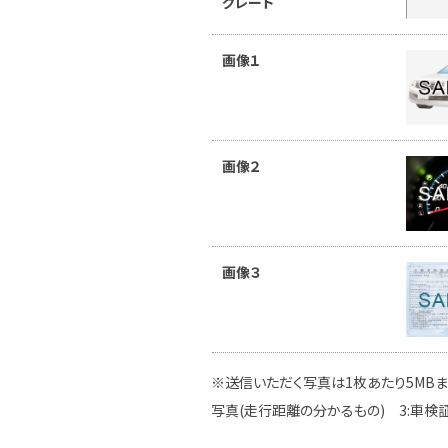
グレード
画像１
画像２
画像３
※送信いただく写真は1枚あたり5MBま
写真(走行距離の分かるもの) 3:車検