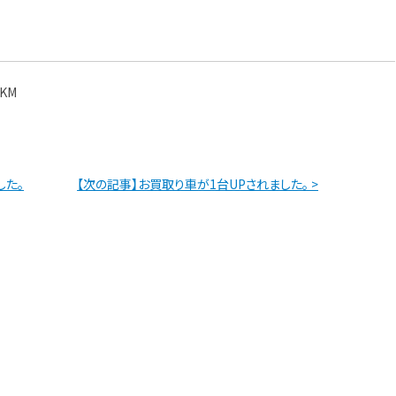
。
KM
した。
【次の記事】お買取り車が1台UPされました。 >