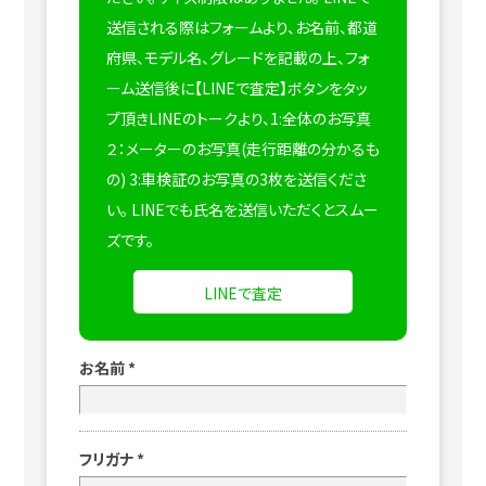
送信される際はフォームより、お名前、都道
府県、モデル名、グレードを記載の上、フォ
ーム送信後に【LINEで査定】ボタンをタッ
プ頂きLINEのトークより、1:全体のお写真
２：メーターのお写真(走行距離の分かるも
の) 3:車検証のお写真の3枚を送信くださ
い。
LINEでも氏名を送信いただくとスムー
ズです。
LINEで査定
お名前
*
フリガナ
*