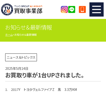
お知らせ＆最新情報
TUCのカンタン査定
買取りの流れ
ホーム
お知らせ＆最新情報
査定の注意事項
メーカー別査定フォーム
TUCの買取実績
買取屋さんのスタッフblog
ニュース＆トピックス
2025年5月14日
店舗紹介
スタッフ紹介
お買取り車が1台UPされました。
シリアルナンバーの解説
アクセスマップ
1. 2017Y トヨタヴェルファイアZ 黒 3.3万KM