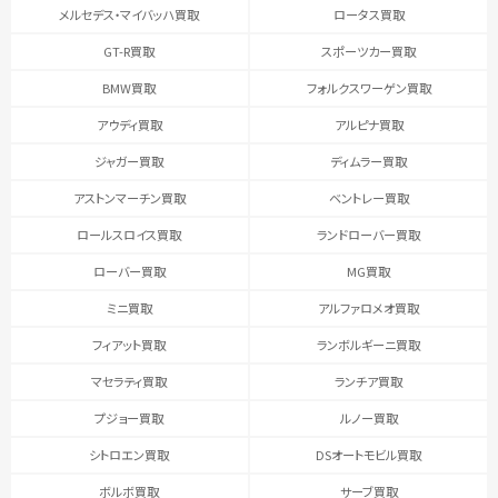
メルセデス・マイバッハ買取
ロータス買取
GT-R買取
スポーツカー買取
BMW買取
フォルクスワーゲン買取
アウディ買取
アルピナ買取
ジャガー買取
ディムラー買取
アストンマーチン買取
ベントレー買取
ロールスロイス買取
ランドローバー買取
ローバー買取
MG買取
ミニ買取
アルファロメオ買取
フィアット買取
ランボルギーニ買取
マセラティ買取
ランチア買取
プジョー買取
ルノー買取
シトロエン買取
DSオートモビル買取
ボルボ買取
サーブ買取