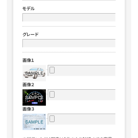
モデル
グレード
画像１
画像２
画像３