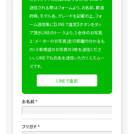
送信される際はフォームより、お名前、都道
府県、モデル名、グレードを記載の上、フォ
ーム送信後に【LINEで査定】ボタンをタッ
プ頂きLINEのトークより、1:全体のお写真
２：メーターのお写真(走行距離の分かるも
の) 3:車検証のお写真の3枚を送信くださ
い。
LINEでも氏名を送信いただくとスムー
ズです。
LINEで査定
お名前
*
フリガナ
*