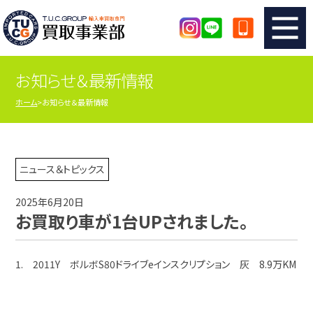
お知らせ＆最新情報
TUCのカンタン査定
買取りの流れ
ホーム
お知らせ＆最新情報
査定の注意事項
メーカー別査定フォーム
TUCの買取実績
買取屋さんのスタッフblog
ニュース＆トピックス
2025年6月20日
店舗紹介
スタッフ紹介
お買取り車が1台UPされました。
シリアルナンバーの解説
アクセスマップ
1. 2011Y ボルボS80ドライブeインスクリプション 灰 8.9万KM