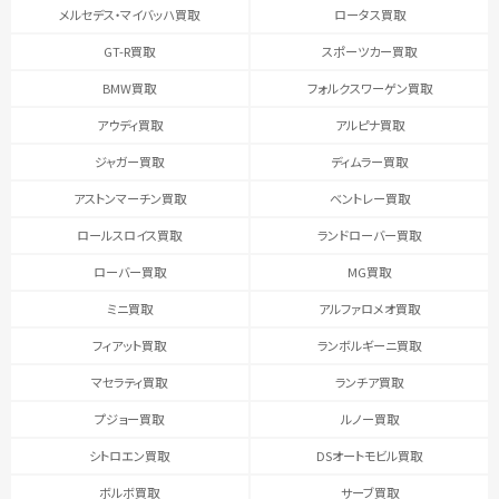
メルセデス・マイバッハ買取
ロータス買取
GT-R買取
スポーツカー買取
BMW買取
フォルクスワーゲン買取
アウディ買取
アルピナ買取
ジャガー買取
ディムラー買取
アストンマーチン買取
ベントレー買取
ロールスロイス買取
ランドローバー買取
ローバー買取
MG買取
ミニ買取
アルファロメオ買取
フィアット買取
ランボルギーニ買取
マセラティ買取
ランチア買取
プジョー買取
ルノー買取
シトロエン買取
DSオートモビル買取
ボルボ買取
サーブ買取