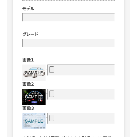
モデル
グレード
画像１
画像２
画像３