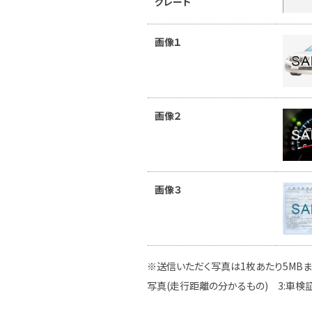
グレード
画像１
画像２
画像３
※送信いただく写真は1枚あたり5MBま
写真(走行距離の分かるもの) 3:車検