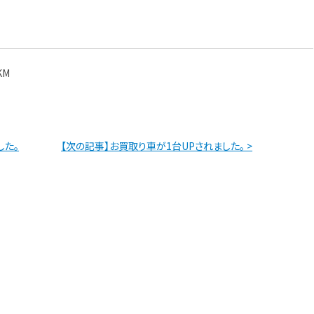
。
KM
した。
【次の記事】お買取り車が1台UPされました。 >