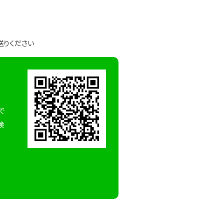
送りください
で
検