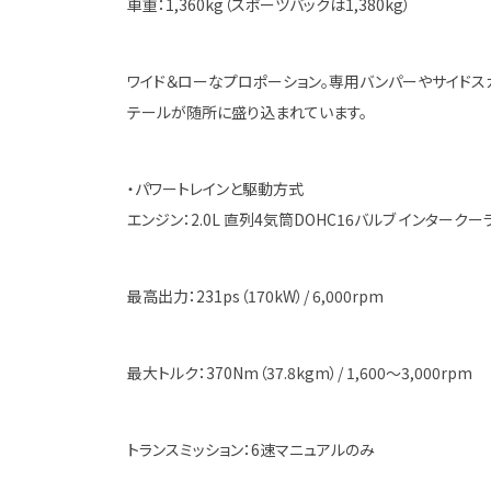
車重：1,360kg（スポーツバックは1,380kg）
ワイド＆ローなプロポーション。専用バンパーやサイドスカ
テールが随所に盛り込まれています。
・パワートレインと駆動方式
エンジン：2.0L 直列4気筒DOHC16バルブ インターク
最高出力：231ps（170kW）/ 6,000rpm
最大トルク：370Nm（37.8kgm）/ 1,600～3,000rpm
トランスミッション：6速マニュアルのみ