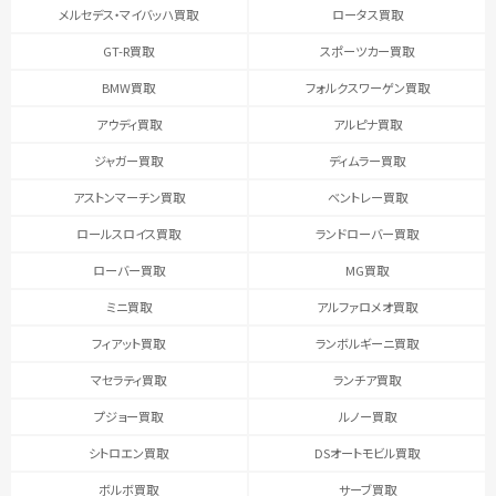
メルセデス・マイバッハ買取
ロータス買取
GT-R買取
スポーツカー買取
BMW買取
フォルクスワーゲン買取
アウディ買取
アルピナ買取
ジャガー買取
ディムラー買取
アストンマーチン買取
ベントレー買取
ロールスロイス買取
ランドローバー買取
ローバー買取
MG買取
ミニ買取
アルファロメオ買取
フィアット買取
ランボルギーニ買取
マセラティ買取
ランチア買取
プジョー買取
ルノー買取
シトロエン買取
DSオートモビル買取
ボルボ買取
サーブ買取