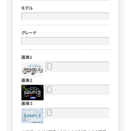
モデル
グレード
画像１
画像２
画像３