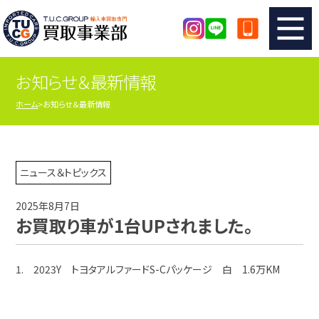
お知らせ＆最新情報
TUCのカンタン査定
買取りの流れ
ホーム
お知らせ＆最新情報
査定の注意事項
メーカー別査定フォーム
TUCの買取実績
買取屋さんのスタッフblog
ニュース＆トピックス
2025年8月7日
店舗紹介
スタッフ紹介
お買取り車が1台UPされました。
シリアルナンバーの解説
アクセスマップ
1. 2023Y トヨタアルファードS-Cパッケージ 白 1.6万KM