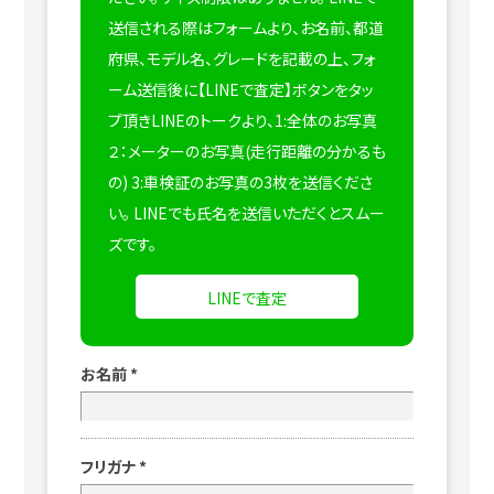
送信される際はフォームより、お名前、都道
府県、モデル名、グレードを記載の上、フォ
ーム送信後に【LINEで査定】ボタンをタッ
プ頂きLINEのトークより、1:全体のお写真
２：メーターのお写真(走行距離の分かるも
の) 3:車検証のお写真の3枚を送信くださ
い。
LINEでも氏名を送信いただくとスムー
ズです。
LINEで査定
お名前
*
フリガナ
*