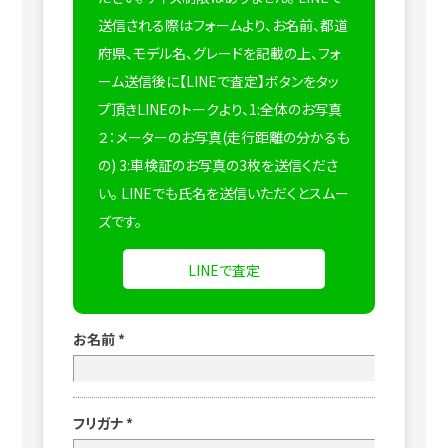
送信される際はフォームより、お名前、都道
府県、モデル名、グレードを記載の上、フォ
ーム送信後に【LINEで査定】ボタンをタッ
プ頂きLINEのトークより、1:全体のお写真
２：メーターのお写真(走行距離の分かるも
の) 3:車検証のお写真の3枚を送信くださ
い。
LINEでも氏名を送信いただくとスムー
ズです。
LINEで査定
お名前
*
フリガナ
*