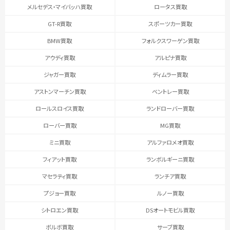
メルセデス・マイバッハ買取
ロータス買取
GT-R買取
スポーツカー買取
BMW買取
フォルクスワーゲン買取
アウディ買取
アルピナ買取
ジャガー買取
ディムラー買取
アストンマーチン買取
ベントレー買取
ロールスロイス買取
ランドローバー買取
ローバー買取
MG買取
ミニ買取
アルファロメオ買取
フィアット買取
ランボルギーニ買取
マセラティ買取
ランチア買取
プジョー買取
ルノー買取
シトロエン買取
DSオートモビル買取
ボルボ買取
サーブ買取