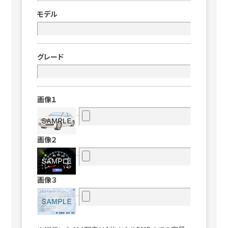
モデル
グレード
画像１
画像２
画像３