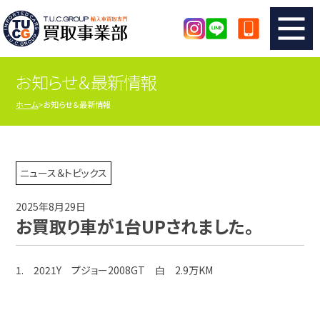
お知らせ＆最新情報
TUCのカンタン査定
買取りの流れ
ホーム
お知らせ＆最新情報
査定の注意事項
メーカー別査定フォーム
TUCの買取実績
買取屋さんのスタッフblog
ニュース＆トピックス
2025年8月29日
店舗紹介
スタッフ紹介
お買取り車が1台UPされました。
シリアルナンバーの解説
アクセスマップ
1. 2021Y プジョー2008GT 白 2.9万KM