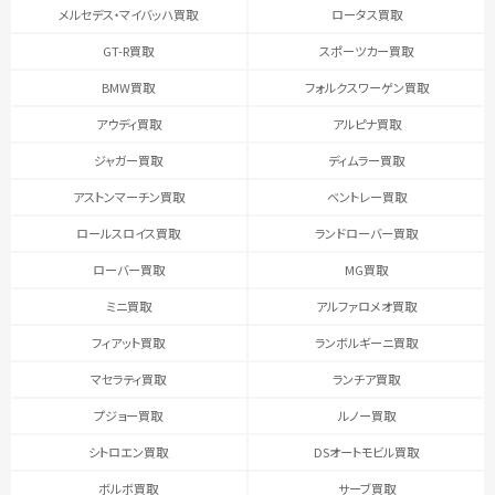
メルセデス・マイバッハ買取
ロータス買取
GT-R買取
スポーツカー買取
BMW買取
フォルクスワーゲン買取
アウディ買取
アルピナ買取
ジャガー買取
ディムラー買取
アストンマーチン買取
ベントレー買取
ロールスロイス買取
ランドローバー買取
ローバー買取
MG買取
ミニ買取
アルファロメオ買取
フィアット買取
ランボルギーニ買取
マセラティ買取
ランチア買取
プジョー買取
ルノー買取
シトロエン買取
DSオートモビル買取
ボルボ買取
サーブ買取