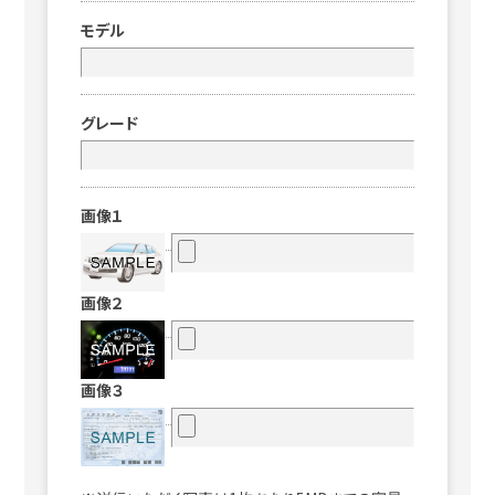
モデル
グレード
画像１
画像２
画像３