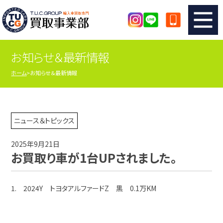
お知らせ＆最新情報
TUCのカンタン査定
買取りの流れ
ホーム
お知らせ＆最新情報
査定の注意事項
メーカー別査定フォーム
TUCの買取実績
買取屋さんのスタッフblog
ニュース＆トピックス
2025年9月21日
店舗紹介
スタッフ紹介
お買取り車が1台UPされました。
シリアルナンバーの解説
アクセスマップ
1. 2024Y トヨタアルファードZ 黒 0.1万KM