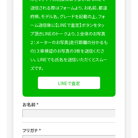
送信される際はフォームより、お名前、都道
府県、モデル名、グレードを記載の上、フォ
ーム送信後に【LINEで査定】ボタンをタッ
プ頂きLINEのトークより、1:全体のお写真
２：メーターのお写真(走行距離の分かるも
の) 3:車検証のお写真の3枚を送信くださ
い。
LINEでも氏名を送信いただくとスムー
ズです。
LINEで査定
お名前
*
フリガナ
*