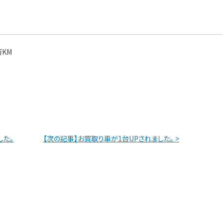
。
万KM
した。
【次の記事】お買取り車が1台UPされました。 >