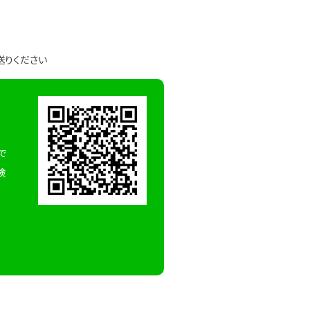
送りください
で
検