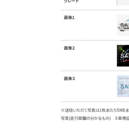
グレード
画像１
画像２
画像３
※送信いただく写真は1枚あたり5MBま
写真(走行距離の分かるもの) 3:車検