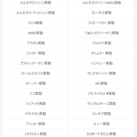
メルセデスベンツ買取
メルセデスベンツAMG買取
メルセデス・マイバッハ買取
ロータス買取
GT-R買取
スポーツカー買取
BMW買取
フォルクスワーゲン買取
アウディ買取
アルピナ買取
ジャガー買取
ディムラー買取
アストンマーチン買取
ベントレー買取
ロールスロイス買取
ランドローバー買取
ローバー買取
MG買取
ミニ買取
アルファロメオ買取
フィアット買取
ランボルギーニ買取
マセラティ買取
ランチア買取
プジョー買取
ルノー買取
シトロエン買取
DSオートモビル買取