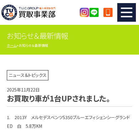
お知らせ＆最新情報
TUCのカンタン査定
買取りの流れ
ホーム
お知らせ＆最新情報
査定の注意事項
メーカー別査定フォーム
TUCの買取実績
買取屋さんのスタッフblog
ニュース＆トピックス
2025年11月22日
店舗紹介
スタッフ紹介
お買取り車が1台UPされました。
シリアルナンバーの解説
アクセスマップ
1. 2013Y メルセデスベンツS350ブルーエフィシェンシーグランド
ED 白 5.8万KM