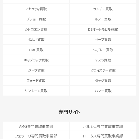
マセラティ買取
ランチア買取
プジョー買取
ルノー買取
シトロエン買取
DSオートモビル買取
ボルボ買取
サーブ買取
GMC買取
シボレー買取
キャデラック買取
テスラ買取
ジープ買取
クライスラー買取
フォード買取
ダッジ買取
リンカーン買取
ハマー買取
専門サイト
AMG専門買取事業部
ポルシェ専門買取事業部
フェラーリ専門買取事業部
ロータス専門買取事業部