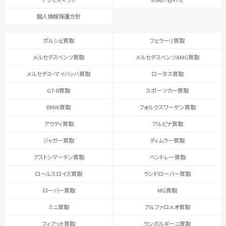
個人情報保護方針
ポルシェ買取
フェラーリ買取
メルセデスベンツ買取
メルセデスベンツAMG買取
メルセデス・マイバッハ買取
ロータス買取
GT-R買取
スポーツカー買取
BMW買取
フォルクスワーゲン買取
アウディ買取
アルピナ買取
ジャガー買取
ディムラー買取
アストンマーチン買取
ベントレー買取
ロールスロイス買取
ランドローバー買取
ローバー買取
MG買取
ミニ買取
アルファロメオ買取
フィアット買取
ランボルギーニ買取