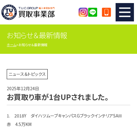
お知らせ＆最新情報
TUCのカンタン査定
買取りの流れ
ホーム
お知らせ＆最新情報
査定の注意事項
メーカー別査定フォーム
TUCの買取実績
買取屋さんのスタッフblog
ニュース＆トピックス
2025年12月24日
店舗紹介
スタッフ紹介
お買取り車が1台UPされました。
シリアルナンバーの解説
アクセスマップ
1. 2018Y ダイハツムーブキャンパスGブラックインテリアSAⅢ
赤 4.5万KM