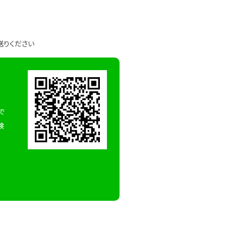
送りください
で
検