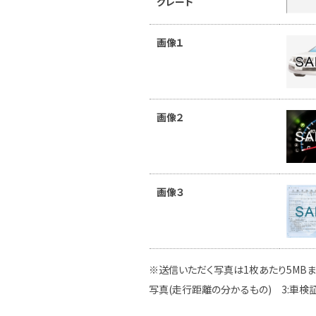
グレード
画像１
画像２
画像３
※送信いただく写真は1枚あたり5MBま
写真(走行距離の分かるもの) 3:車検