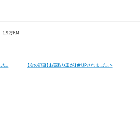
。
1.9万KM
した。
【次の記事】お買取り車が1台UPされました。 >