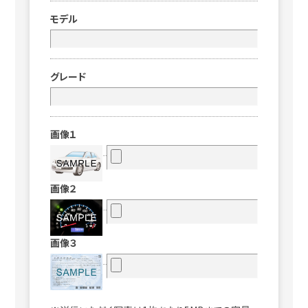
モデル
グレード
画像１
画像２
画像３