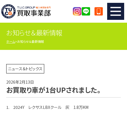
お知らせ＆最新情報
TUCのカンタン査定
買取りの流れ
ホーム
お知らせ＆最新情報
査定の注意事項
メーカー別査定フォーム
TUCの買取実績
買取屋さんのスタッフblog
ニュース＆トピックス
2026年2月13日
店舗紹介
スタッフ紹介
お買取り車が1台UPされました。
シリアルナンバーの解説
アクセスマップ
1. 2024Y レクサスLBXクール 灰 1.8万KM