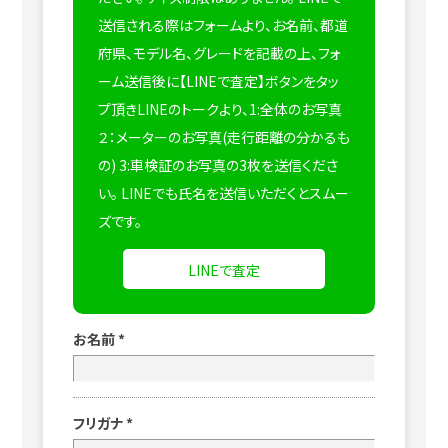
送信される際はフォームより、お名前、都道
府県、モデル名、グレードを記載の上、フォ
ーム送信後に【LINEで査定】ボタンをタッ
プ頂きLINEのトークより、1:全体のお写真
２：メーターのお写真(走行距離の分かるも
の) 3:車検証のお写真の3枚を送信くださ
い。
LINEでも氏名を送信いただくとスムー
ズです。
LINEで査定
お名前
*
フリガナ
*