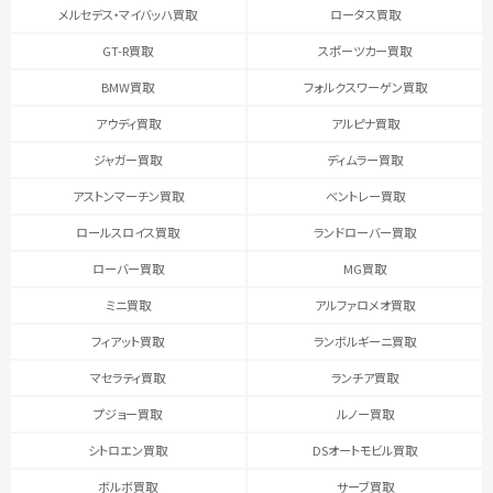
メルセデス・マイバッハ買取
ロータス買取
GT-R買取
スポーツカー買取
BMW買取
フォルクスワーゲン買取
アウディ買取
アルピナ買取
ジャガー買取
ディムラー買取
アストンマーチン買取
ベントレー買取
ロールスロイス買取
ランドローバー買取
ローバー買取
MG買取
ミニ買取
アルファロメオ買取
フィアット買取
ランボルギーニ買取
マセラティ買取
ランチア買取
プジョー買取
ルノー買取
シトロエン買取
DSオートモビル買取
ボルボ買取
サーブ買取