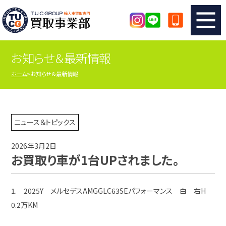
お知らせ＆最新情報
TUCのカンタン査定
買取りの流れ
ホーム
お知らせ＆最新情報
査定の注意事項
メーカー別査定フォーム
TUCの買取実績
買取屋さんのスタッフblog
ニュース＆トピックス
2026年3月2日
店舗紹介
スタッフ紹介
お買取り車が1台UPされました。
シリアルナンバーの解説
アクセスマップ
1. 2025Y メルセデスAMGGLC63SEパフォーマンス 白 右H
0.2万KM