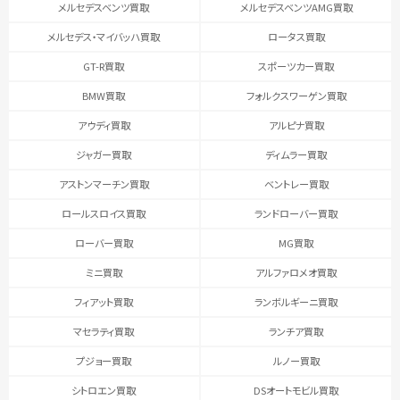
メルセデスベンツ買取
メルセデスベンツAMG買取
メルセデス・マイバッハ買取
ロータス買取
GT-R買取
スポーツカー買取
BMW買取
フォルクスワーゲン買取
アウディ買取
アルピナ買取
ジャガー買取
ディムラー買取
アストンマーチン買取
ベントレー買取
ロールスロイス買取
ランドローバー買取
ローバー買取
MG買取
ミニ買取
アルファロメオ買取
フィアット買取
ランボルギーニ買取
マセラティ買取
ランチア買取
プジョー買取
ルノー買取
シトロエン買取
DSオートモビル買取