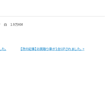
。
ク 白 1.9万KM
した。
【次の記事】お買取り車が1台UPされました。 >