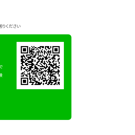
送りください
で
検