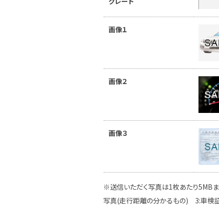
グレード
画像１
画像２
画像３
※送信いただく写真は1枚あたり5MBま
写真(走行距離の分かるもの) 3:車検