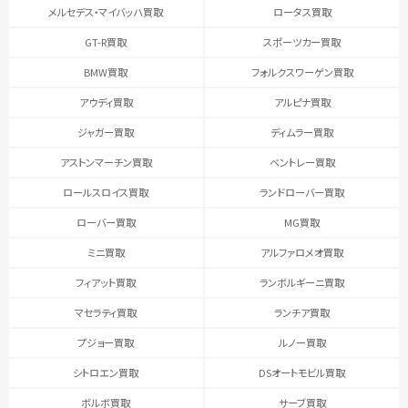
メルセデス・マイバッハ買取
ロータス買取
GT-R買取
スポーツカー買取
BMW買取
フォルクスワーゲン買取
アウディ買取
アルピナ買取
ジャガー買取
ディムラー買取
アストンマーチン買取
ベントレー買取
ロールスロイス買取
ランドローバー買取
ローバー買取
MG買取
ミニ買取
アルファロメオ買取
フィアット買取
ランボルギーニ買取
マセラティ買取
ランチア買取
プジョー買取
ルノー買取
シトロエン買取
DSオートモビル買取
ボルボ買取
サーブ買取