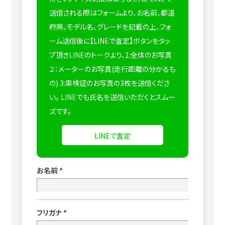
送信される際はフォームより、お名前、都道
府県、モデル名、グレードを記載の上、フォ
ーム送信後に【LINEで査定】ボタンをタッ
プ頂きLINEのトークより、1:全体のお写真
２：メーターのお写真(走行距離の分かるも
の) 3:車検証のお写真の3枚を送信くださ
い。
LINEでも氏名を送信いただくとスムー
ズです。
LINEで査定
お名前
*
フリガナ
*