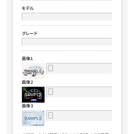
モデル
グレード
画像１
画像２
画像３