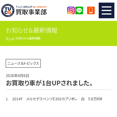
お知らせ＆最新情報
TUCのカンタン査定
買取りの流れ
ホーム
お知らせ＆最新情報
査定の注意事項
メーカー別査定フォーム
TUCの買取実績
買取屋さんのスタッフblog
ニュース＆トピックス
2026年4月6日
店舗紹介
スタッフ紹介
お買取り車が1台UPされました。
シリアルナンバーの解説
アクセスマップ
1. 2014Y メルセデスベンツE350カブリオレ 白 5.6万KM