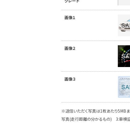
グレード
画像１
画像２
画像３
※送信いただく写真は1枚あたり5MBま
写真(走行距離の分かるもの) 3:車検