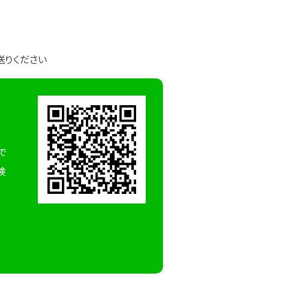
送りください
で
検