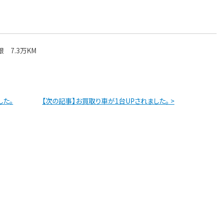
。
 7.3万KM
した。
【次の記事】お買取り車が1台UPされました。 >