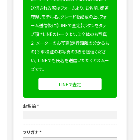
送信される際はフォームより、お名前、都道
府県、モデル名、グレードを記載の上、フォ
ーム送信後に【LINEで査定】ボタンをタッ
プ頂きLINEのトークより、1:全体のお写真
２：メーターのお写真(走行距離の分かるも
の) 3:車検証のお写真の3枚を送信くださ
い。
LINEでも氏名を送信いただくとスムー
ズです。
LINEで査定
お名前
*
フリガナ
*