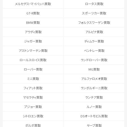
メルセデス・マイバッハ買取
ロータス買取
GT-R買取
スポーツカー買取
BMW買取
フォルクスワーゲン買取
アウディ買取
アルピナ買取
ジャガー買取
ディムラー買取
アストンマーチン買取
ベントレー買取
ロールスロイス買取
ランドローバー買取
ローバー買取
MG買取
ミニ買取
アルファロメオ買取
フィアット買取
ランボルギーニ買取
マセラティ買取
ランチア買取
プジョー買取
ルノー買取
シトロエン買取
DSオートモビル買取
ボルボ買取
サーブ買取