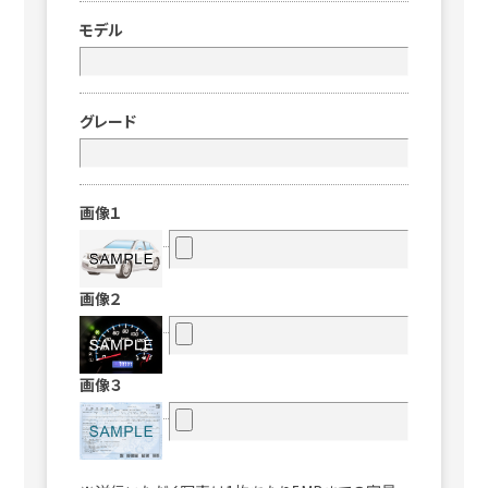
モデル
グレード
画像１
画像２
画像３