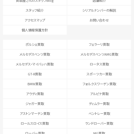
買取屋さんのスタッフblog
店舗紹介
スタッフ紹介
シリアルナンバーの解説
アクセスマップ
お問い合わせ
個人情報保護方針
ポルシェ買取
フェラーリ買取
メルセデスベンツ買取
メルセデスベンツAMG買取
メルセデス・マイバッハ買取
ロータス買取
GT-R買取
スポーツカー買取
BMW買取
フォルクスワーゲン買取
アウディ買取
アルピナ買取
ジャガー買取
ディムラー買取
アストンマーチン買取
ベントレー買取
ロールスロイス買取
ランドローバー買取
ローバー買取
MG買取