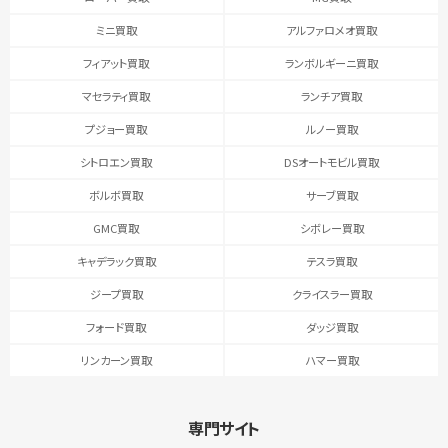
ミニ買取
アルファロメオ買取
フィアット買取
ランボルギーニ買取
マセラティ買取
ランチア買取
プジョー買取
ルノー買取
シトロエン買取
DSオートモビル買取
ボルボ買取
サーブ買取
GMC買取
シボレー買取
キャデラック買取
テスラ買取
ジープ買取
クライスラー買取
フォード買取
ダッジ買取
リンカーン買取
ハマー買取
専門サイト