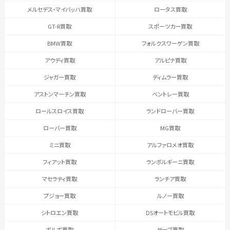
メルセデス・マイバッハ買取
ロータス買取
GT-R買取
スポーツカー買取
BMW買取
フォルクスワーゲン買取
アウディ買取
アルピナ買取
ジャガー買取
ディムラー買取
アストンマーチン買取
ベントレー買取
ロールスロイス買取
ランドローバー買取
ローバー買取
MG買取
ミニ買取
アルファロメオ買取
フィアット買取
ランボルギーニ買取
マセラティ買取
ランチア買取
プジョー買取
ルノー買取
シトロエン買取
DSオートモビル買取
ボルボ買取
サーブ買取