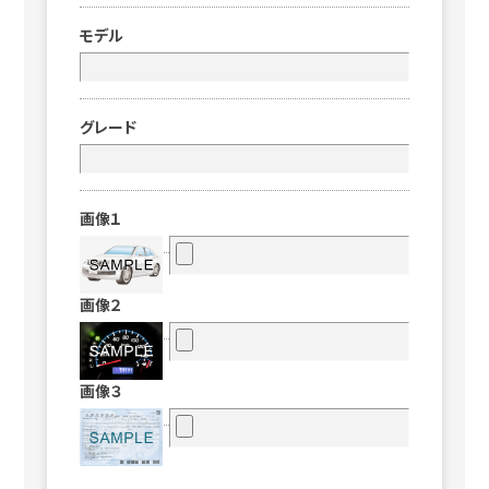
モデル
グレード
画像１
画像２
画像３