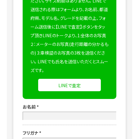
ださい。サイズ制限はありません。
LINEで
送信される際はフォームより、お名前、都道
府県、モデル名、グレードを記載の上、フォ
ーム送信後に【LINEで査定】ボタンをタッ
プ頂きLINEのトークより、1:全体のお写真
２：メーターのお写真(走行距離の分かるも
の) 3:車検証のお写真の3枚を送信くださ
い。
LINEでも氏名を送信いただくとスムー
ズです。
LINEで査定
お名前
*
フリガナ
*